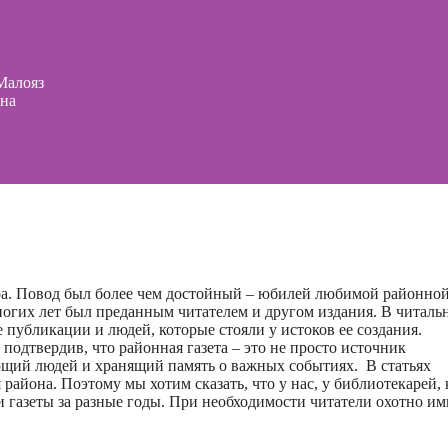
Малояз
она
ра. Повод был более чем достойный – юбилей любимой районно
ногих лет был преданным читателем и другом издания. В читаль
 публикации и людей, которые стояли у истоков ее создания.
подтвердив, что районная газета – это не просто источник
щий людей и хранящий память о важных событиях. В статьях
района. Поэтому мы хотим сказать, что у нас, у библиотекарей, 
 газеты за разные годы. При необходимости читатели охотно им