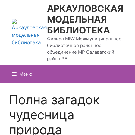
Перейти
АРКАУЛОВСКАЯ
к
МОДЕЛЬНАЯ
содержимому
БИБЛИОТЕКА
Филиал МБУ Межмуниципальное
библиотечное районное
объединение МР Салаватский
район РБ
Меню
Полна загадок
чудесница
природа