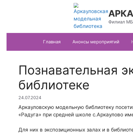
Перейти
к
АРКА
содержимому
Филиал МБ
Главная
Анонсы мероприятий
Познавательная э
библиотеке
24.07.2024
Аркауловскую модельную библиотеку посети
«Радуга» при средней школе с.Аркаулово им
Для них в экспозиционных залах и в библиот