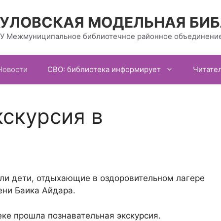
УЛОВСКАЯ МОДЕЛЬНАЯ БИ
У Межмуниципальное библиотечное районное объединение
Новости
СВО: библиотека информирует
Читате
кскурсия в
ли дети, отдыхающие в оздоровительном лагере
ени Баика Айдара.
еке прошла познавательная экскурсия.