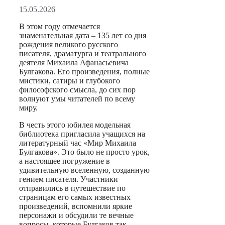
15.05.2026
В этом году отмечается
знаменательная дата – 135 лет со дня
рождения великого русского
писателя, драматурга и театрального
деятеля Михаила Афанасьевича
Булгакова. Его произведения, полные
мистики, сатиры и глубокого
философского смысла, до сих пор
волнуют умы читателей по всему
миру.
В честь этого юбилея модельная
библиотека пригласила учащихся на
литературный час «Мир Михаила
Булгакова». Это было не просто урок,
а настоящее погружение в
удивительную вселенную, созданную
гением писателя. Участники
отправились в путешествие по
страницам его самых известных
произведений, вспомнили яркие
персонажи и обсудили те вечные
вопросы, которые Булгаков так