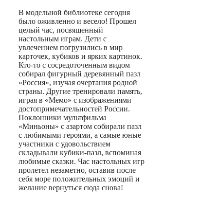
В модельной библиотеке сегодня
было оживленно и весело! Прошел
целый час, посвященный
настольным играм. Дети с
увлечением погрузились в мир
карточек, кубиков и ярких картинок.
Кто-то с сосредоточенным видом
собирал фигурный деревянный пазл
«Россия», изучая очертания родной
страны. Другие тренировали память,
играя в «Мемо» с изображениями
достопримечательностей России.
Поклонники мультфильма
«Миньоны» с азартом собирали пазл
с любимыми героями, а самые юные
участники с удовольствием
складывали кубики-пазл, вспоминая
любимые сказки. Час настольных игр
пролетел незаметно, оставив после
себя море положительных эмоций и
желание вернуться сюда снова!