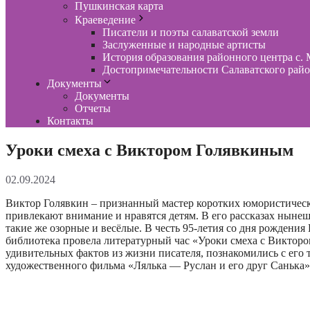
Пушкинская карта
Краеведение
Писатели и поэты салаватской земли
Заслуженные и народные артисты
История образования районного центра с. 
Достопримечательности Салаватского рай
Документы
Документы
Отчеты
Контакты
Уроки смеха с Виктором Голявкиным
02.09.2024
Виктор Голявкин – признанный мастер коротких юмористически
привлекают внимание и нравятся детям. В его рассказах нынеш
такие же озорные и весёлые. В честь 95-летия со дня рожден
библиотека провела литературный час «Уроки смеха с Викторо
удивительных фактов из жизни писателя, познакомились с его
художественного фильма «Лялька — Руслан и его друг Санька».