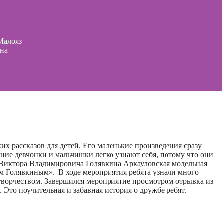
Малояз
она
х рассказов для детей. Его маленькие произведения сразу
ние девчонки и мальчишки легко узнают себя, потому что они
ия Виктора Владимировича Голявкина Аркауловская модельная
м Голявкиным». В ходе мероприятия ребята узнали много
 творчеством. Завершился мероприятие просмотром отрывка из
 Это поучительная и забавная история о дружбе ребят.